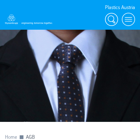
Plastics Austria
Suche
menu
Home
AGB