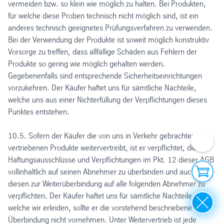
vermeiden bzw. so klein wie möglich zu halten. Bei Produkten,
für welche diese Proben technisch nicht möglich sind, ist ein
anderes technisch geeignetes Prüfungsverfahren zu verwenden.
Bei der Verwendung der Produkte ist soweit möglich konstruktiv
Vorsorge zu treffen, dass allfällige Schäden aus Fehlern der
Produkte so gering wie möglich gehalten werden.
Gegebenenfalls sind entsprechende Sicherheitseinrichtungen
vorzukehren. Der Käufer haftet uns für sämtliche Nachteile,
welche uns aus einer Nichterfüllung der Verpflichtungen dieses
Punktes entstehen.
10.5. Sofern der Käufer die von uns in Verkehr gebrachten oder
Ihre A
vertriebenen Produkte weitervertreibt, ist er verpflichtet, die
Haftungsausschlüsse und Verpflichtungen im Pkt. 12 dieser AGB
Onlin
vollinhaltlich auf seinen Abnehmer zu überbinden und auch
diesen zur Weiterüberbindung auf alle folgenden Abnehmer zu
verpflichten. Der Käufer haftet uns für sämtliche Nachteile,
Close
welche wir erleiden, sollte er die vorstehend beschriebene
Überbindung nicht vornehmen. Unter Weitervertrieb ist jede