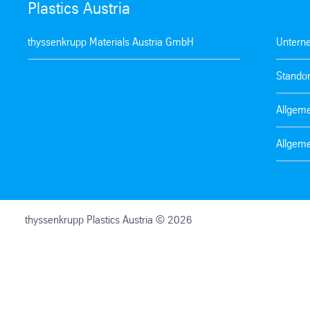
Plastics Austria
thyssenkrupp Materials Austria GmbH
Untern
Standor
Allgem
Allgem
thyssenkrupp Plastics Austria © 2026