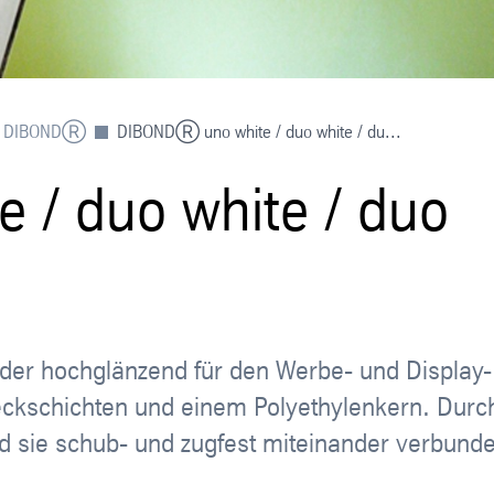
DIBONDⓇ
DIBONDⓇ uno white / duo white / du...
e / duo white / duo
der hochglänzend für den Werbe- und Display-
ckschichten und einem Polyethylenkern. Durc
nd sie schub- und zugfest miteinander verbund