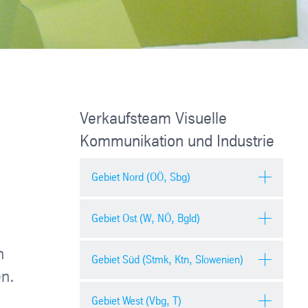
Verkaufsteam Visuelle
Kommunikation und Industrie
Gebiet Nord (OÖ, Sbg)
Gebiet Ost (W, NÖ, Bgld)
h
OÖ PLZ 4xx
Gebiet Süd (Stmk, Ktn, Slowenien)
en.
Gebiet West (Vbg, T)