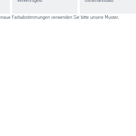
Verkehrsgelb
Ultramarinblau
r genaue Farbabstimmungen verwenden Sie bitte unsere Muster.