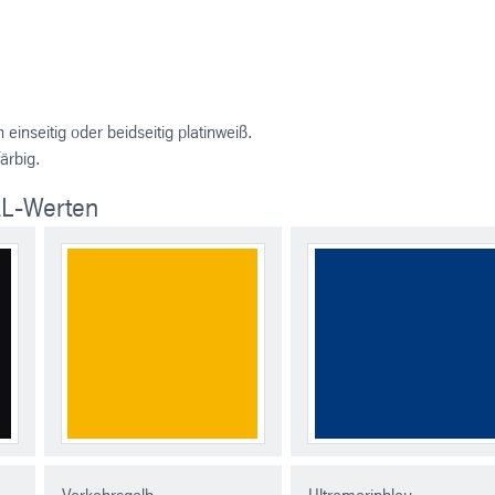
inseitig oder beidseitig platinweiß.
ärbig.
AL-Werten